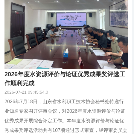
结
2026年度水资源评价与论证优秀成果奖评选工
2
作顺利完成
评
2026-07-21 09:45:54.0
202
位
2026年7月18日，山东省水利职工技术协会秘书处特邀行
2
协
业知名专家召开评审会议，对2026年度水资源评价与论证
知
单
优秀成果开展综合评定工作。本年度水资源评价与论证优
价
秀成果奖评选活动共有107项通过形式审查，经评审委员会
证