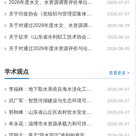
2026年度水文、水资源调查评价单位从业水平评价专家评审结果公示
2026-07-07
关于印发协会《党组织与管理层集体学习及工作会商制度》《党建工作制度》等11项制度的通知 鲁水技协〔2026〕16号
2026-07-07
关于对通过2026年度水文、水资源调查单位从业水平评价工作形式审查结果的公示公告 鲁水技协[2026]15号
2026-06-29
关于征求《山东省水利职工技术协会制度（草案）》意见的通知（鲁水技协[2026]14号）
2026-06-15
关于对通过2026年度水资源评价与论证优秀成果奖形式审查的申报项目的公示
2026-06-05
学术观点
查看更多 >
李福林：地下取水系统在海水淡化工程中的应用
2026-05-07
武广军：智慧河湖建设与生态环境可持续发展的协同路径
2026-05-07
郭秋峰：山东省山丘区农村饮水安全现状问题探讨
2026-05-07
牟永花：淄博市水资源承载力和可持续开发利用
2026-05-07
范明元：基于“四水四定”准则的泰安市水资源承载力评价研究
2026-05-07